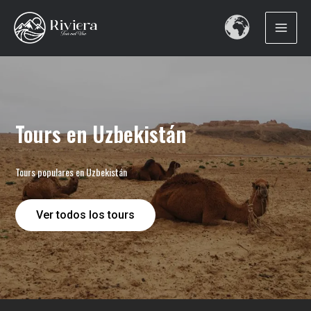
Перейти
к
содержимому
Tours en Uzbekistán
Tours populares en Uzbekistán
Ver todos los tours