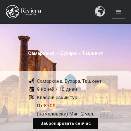
Самарканд
Перейти
–
к
Бухара
содержимому
–
Ташкент
Самарканд – Бухара – Ташкент
Самарканд, Бухара, Ташкент
9 ночей / 10 дней
Классический тур
От
870$
(на человека) Мин. 2 чел.
Забронировать сейчас