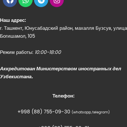
a
h
e
n
c
a
l
s
e
t
e
t
Наш адрес:
b
s
g
a
г. Ташкент, Юнусабадский район, махалля Бузсув, улица
o
a
r
g
Богишамол, 105
o
p
a
r
k
p
m
a
m
Режим работы:
10:00-18:00
Аккредитован Министерством иностранных дел
Узбекистана.
Телефон:
+998 (88) 755-09-30
(whatsapp, telegram)