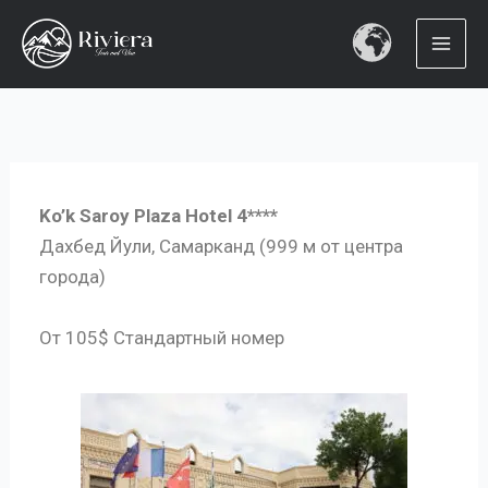
Перейти
к
содержимому
Ko’k Saroy Plaza Hotel 4****
Дахбед Йули, Самарканд (999 м от центра
города)
От 105$ Стандартный номер