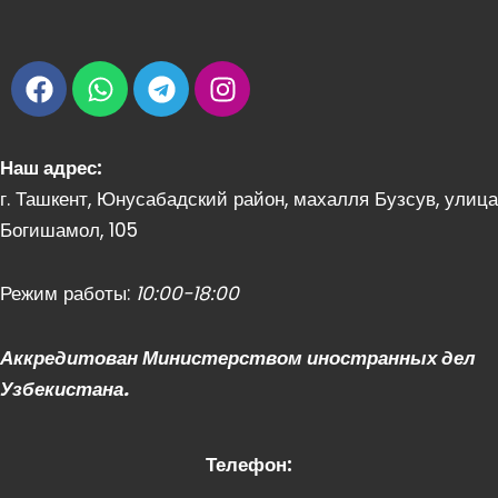
F
W
T
I
a
h
e
n
c
a
l
s
e
t
e
t
Наш адрес:
b
s
g
a
г. Ташкент, Юнусабадский район, махалля Бузсув, улица
o
a
r
g
Богишамол, 105
o
p
a
r
k
p
m
a
m
Режим работы:
10:00-18:00
Аккредитован Министерством иностранных дел
Узбекистана.
Телефон: